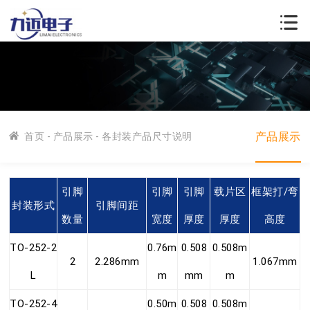
产品展示
首页
-
产品展示
- 各封装产品尺寸说明
引脚
引脚
引脚
载片区
框架打/弯
封装形式
引脚间距
数量
宽度
厚度
厚度
高度
TO-252-2
0.76m
0.508
0.508m
2
2.286mm
1.067mm
L
m
mm
m
TO-252-4
0.50m
0.508
0.508m