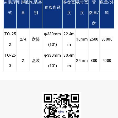
封装形
引脚数
包装类
卷盘宽
载带宽
管
数量/外
卷盘直径
式
量
别
度
度
数量/
箱
盘
TO-25
φ330mm
22.4m
2/4
盘装
16mm
2500
30000
2
(13”)
m
TO-26
φ330mm
30.4m
2
盘装
24mm
800
4000
3
(13”)
m