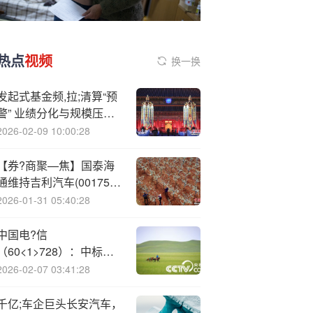
热点
视频
换一换
发起式基金频,拉;清算“预
警” 业绩分化与规模压力
待解
2026-02-09 10:00:28
【券?商聚—焦】国泰海
通维持吉利汽车(00175)
“增持”评级 指公司品牌架
2026-01-31 05:40:28
构较为合理且清晰
中国电?信
（60<1>728）：中标中
信银行股份有限公司采购
2026-02-07 03:41:28
项目，中标金额为756.77
万元
千亿;车企巨头长安汽车，