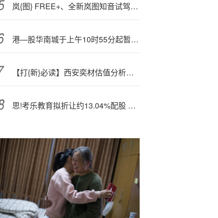
岚{图} FREE+、全新岚图知音试驾车宣布升级华为乾崑智驾 ADS 4，全国 143 城市开放试驾
港—股华南城于上午10时55分起暂停买卖
【打{新}必读】西安奕材估值分析，12英寸硅片(科创板)
思!考乐教育拟折让约13.04%配股 净筹约2.41亿港元