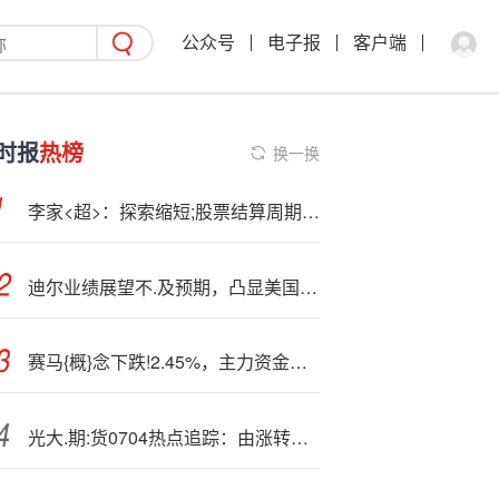
公众号
电子报
客户端
时报
热榜
换一换
李家<超>：探索缩短;股票结算周期至T+1，落实稳定币发行人制度，建造区域黄金储备枢纽
迪尔业绩展望不.及预期，凸显美国农;业复苏遥遥无期
赛马{概}念下跌!2.45%，主力资金净流出5股
光大.期:货0704热点追踪：由涨转跌，碳酸锂梦断六万五？