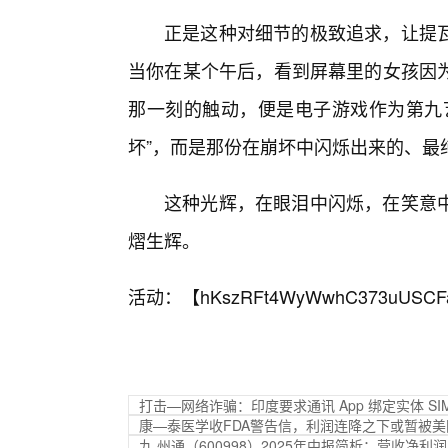
正是这种对细节的极致追求，让提
当你在某个午后，看到屏幕里的女孩因
那一刻的触动，便是电子游戏作为第九
坏”，而是那份在崩坏中闪烁出来的、最
这种光辉，在眼泪中闪烁，在笑意
熠生辉。
活动：【
hKszRFt4WyWwhC373uUSCF
打击—网络诈骗：印度要求通讯 App 绑定实体 SI
康—泰医学收FDA警告信，利润连降之下或暂被美
九,州通（600998）2025年中报简析：营收净利