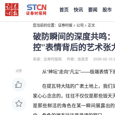
首页
快讯
要闻
股市
您当前的位置：
证券时报
>
公司
>
正文
破防瞬间的深度共鸣：
控”表情背后的艺术张
来源：证券时报网
作者：张泉灵
2026-02-10 
从“神坛”走向“凡尘”——极端表情
点赞
在提瓦特大陆的广袤土地上，我们
家心心念念的，往往不仅仅是那些毁天
是那些鲜活的角色在某一瞬间展露出的、