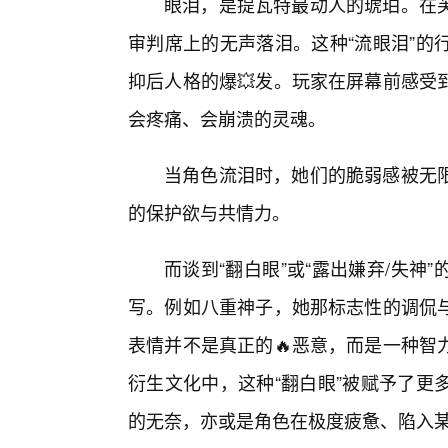
眼泪，是提瓦特最动人的琥珀。在
审判席上的无声落泪。这种“流眼泪”的
抑后人格的爆💥发。玩家在屏幕前感受
会疼痛、会崩溃的灵魂。
当角色流泪时，她们的脆弱感被无限
的保护欲与共情力。
而谈到“翻白眼”或“露出嫌弃/失神
写。例如八重神子，她那标志性的调侃
表情并不是真正的🔥恶意，而是一种智
衍生文化中，这种“翻白眼”被赋予了更
的无奈，亦或是角色在极度疲惫、陷入某